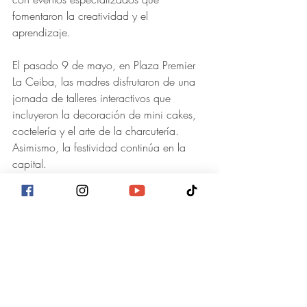
fomentaron la creatividad y el 
aprendizaje. 
El pasado 9 de mayo, en Plaza Premier 
La Ceiba, las madres disfrutaron de una 
jornada de talleres interactivos que 
incluyeron la decoración de mini cakes, 
coctelería y el arte de la charcutería. 
Asimismo, la festividad continúa en la 
capital. 
Plaza Premier Humuya, en Tegucigalpa, 
no se queda atrás y se prepara para 
recibir a las madres el próximo 16 de 
mayo con una agenda especial de 
actividades y sorpresas adicionales, 
asegurando que la celebración perdure 
durante todo el mes.