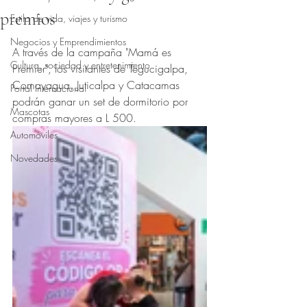
premios
Estilo de vida, viajes y turismo
Obtuvo NaN de 5 estrellas.
Negocios y Emprendimientos
A través de la campaña "Mamá es 
Cultura, sociedad y entretenimiento
Premier", los visitantes de Tegucigalpa, 
Comayagua, Juticalpa y Catacamas 
Portal Internacional
podrán ganar un set de dormitorio por 
Mascotas
compras mayores a L 500.
Automóviles
Novedades