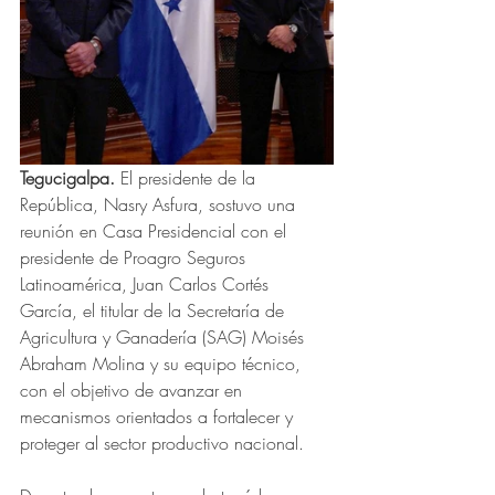
Tegucigalpa.
 El presidente de la 
República, Nasry Asfura, sostuvo una 
reunión en Casa Presidencial con el 
presidente de Proagro Seguros 
Latinoamérica, Juan Carlos Cortés 
García, el titular de la Secretaría de 
Agricultura y Ganadería (SAG) Moisés 
Abraham Molina y su equipo técnico, 
con el objetivo de avanzar en 
mecanismos orientados a fortalecer y 
proteger al sector productivo nacional.