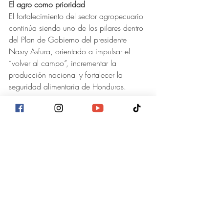
El agro como prioridad
El fortalecimiento del sector agropecuario 
continúa siendo uno de los pilares dentro 
del Plan de Gobierno del presidente 
Nasry Asfura, orientado a impulsar el 
“volver al campo”, incrementar la 
producción nacional y fortalecer la 
seguridad alimentaria de Honduras.
En ese sentido, el Gobierno mantiene 
como prioridad promover herramientas 
que permitan generar confianza, 
productividad e inversión en el sector 
agropecuario nacional.
Actualidad