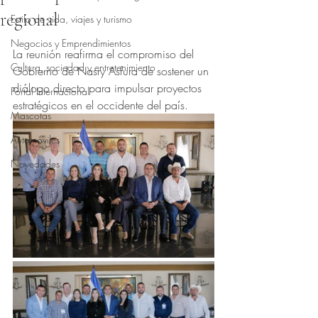
regional
Estilo de vida, viajes y turismo
Obtuvo NaN de 5 estrellas.
Negocios y Emprendimientos
La reunión reafirma el compromiso del 
Cultura, sociedad y entretenimiento
Gobierno de Nasry Asfura de sostener un 
diálogo directo para impulsar proyectos 
Portal Internacional
estratégicos en el occidente del país.
Mascotas
Automóviles
Novedades