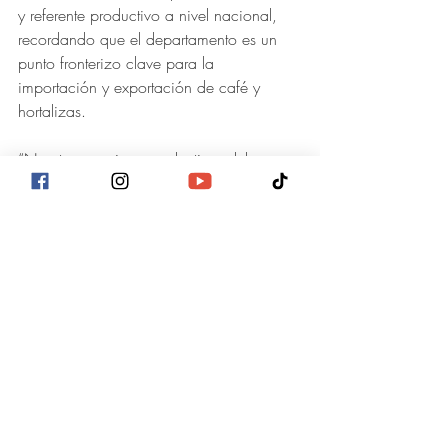
y referente productivo a nivel nacional, 
recordando que el departamento es un 
punto fronterizo clave para la 
importación y exportación de café y 
hortalizas. 
“Nuestros caminos productivos deben 
estar en óptimas condiciones y nuestros 
niños deben tener acceso a una 
educación digna”, enfatizó.
Asimismo, se habló sobre la importancia 
de brindar asistencia técnica a 
campesinos y emprendedores, con el 
objetivo de fortalecer la productividad y 
generar mayores oportunidades 
económicas en la zona.
Al cierre del encuentro, las autoridades 