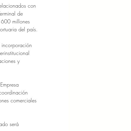
relacionados con 
Terminal de 
 600 millones 
rtuaria del país.
a incorporación 
institucional 
aciones y 
 Empresa 
coordinación 
iones comerciales 
vado será 