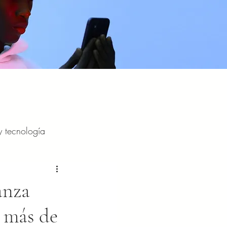
y tecnología
y entretenimiento
anza
r más de