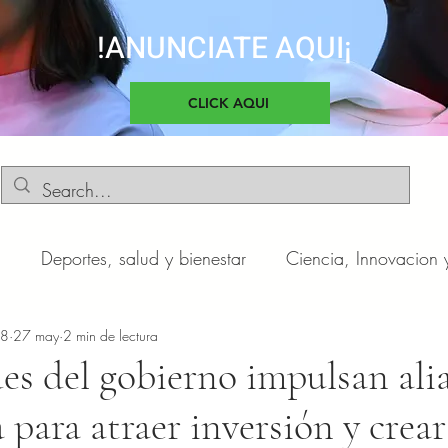
!ANUNCIATE AQUI¡
CLICK AQUI
d
Deportes, salud y bienestar
Ciencia, Innovacion 
o
n8
27 may
Negocios y Emprendimientos
2 min de lectura
Cultura, sociedad 
es del gobierno impulsan ali
a para atraer inversión y crea
otas
Automóviles
Novedades