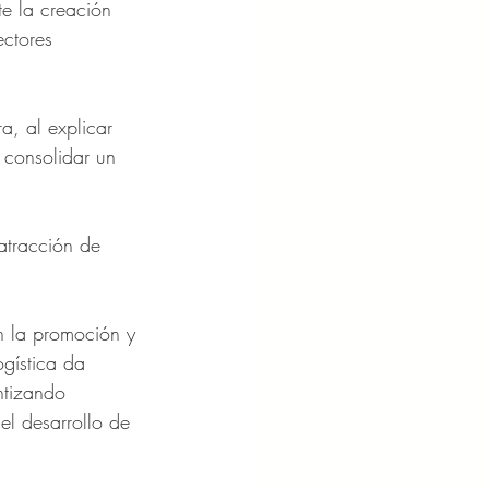
te la creación 
ectores 
a, al explicar 
 consolidar un 
atracción de 
n la promoción y 
gística da 
ntizando 
el desarrollo de 