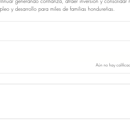
tinuar generando confianza, atraer inversión y consolidar 
leo y desarrollo para miles de familias hondureñas.
Obtuvo 0 de 5 estrellas.
Aún no hay califica