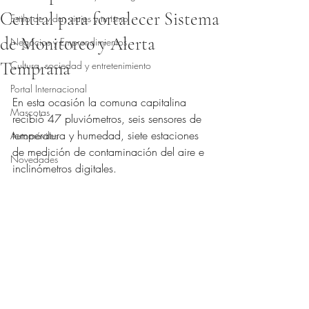
Central para fortalecer Sistema
Estilo de vida, viajes y turismo
de Monitoreo y Alerta
Negocios y Emprendimientos
Temprana
Cultura, sociedad y entretenimiento
Obtuvo NaN de 5 estrellas.
Portal Internacional
En esta ocasión la comuna capitalina 
Mascotas
recibió 47 pluviómetros, seis sensores de 
temperatura y humedad, siete estaciones 
Automóviles
de medición de contaminación del aire e 
Novedades
inclinómetros digitales.