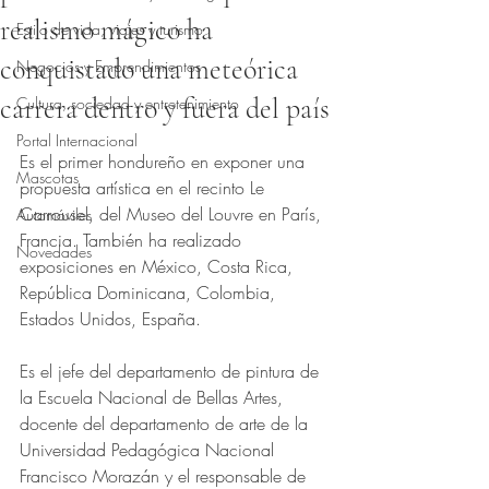
realismo mágico ha
Estilo de vida, viajes y turismo
conquistado una meteórica
Negocios y Emprendimientos
carrera dentro y fuera del país
Cultura, sociedad y entretenimiento
Obtuvo NaN de 5 estrellas.
Portal Internacional
Es el primer hondureño en exponer una 
Mascotas
propuesta artística en el recinto Le 
Carrousel, del Museo del Louvre en París, 
Automóviles
Francia. También ha realizado 
Novedades
exposiciones en México, Costa Rica, 
República Dominicana, Colombia, 
Estados Unidos, España.
Es el jefe del departamento de pintura de 
la Escuela Nacional de Bellas Artes, 
docente del departamento de arte de la 
Universidad Pedagógica Nacional 
Francisco Morazán y el responsable de 