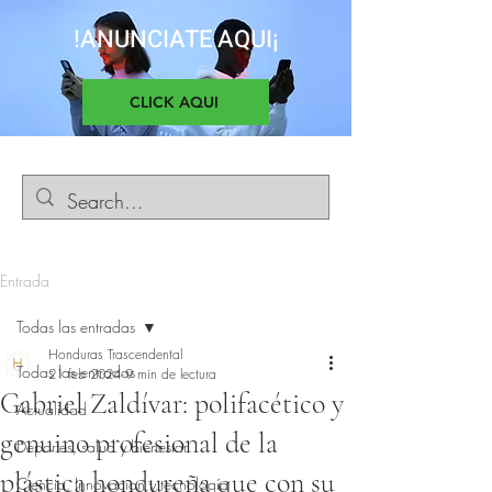
!ANUNCIATE AQUI¡
CLICK AQUI
Entrada
Todas las entradas
Honduras Trascendental
Todas las entradas
21 feb 2024
9 min de lectura
Gabriel Zaldívar: polifacético y
Actualidad
genuino profesional de la
Deportes, salud y bienestar
plástica hondureña que con su
Ciencia, Innovacion y tecnología