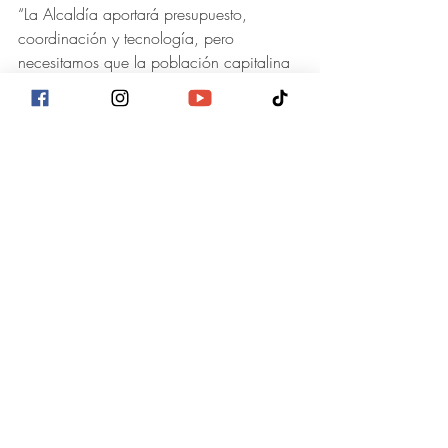
“La Alcaldía aportará presupuesto, 
coordinación y tecnología, pero 
necesitamos que la población capitalina 
se sume a proteger este pulmón de la 
capital”, afirmó el alcalde Juan Diego 
Zelaya.
Por otro lado, el regidor Ever Velásquez, 
responsable de gestión de riesgos, 
agregó “Cada incendio requiere 
estrategia, equipo y compromiso de 
todos los vecinos”.
La campaña también contempla la 
activación de denuncias ante la Fiscalía 
Ambiental, y hace un llamado a la 
ciudadanía a reportar incendios o 
actividades sospechosas al 911 o la 
línea 100, reforzando la protección de 