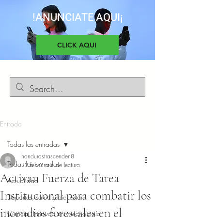
!ANUNCIATE AQUI¡
CLICK AQUI
Entrada
Todas las entradas
hondurastrascenden8
Todas las entradas
12 feb
2 min de lectura
Activan Fuerza de Tarea
Actualidad
Institucional para combatir los
Deportes, salud y bienestar
incendios forestales en el
Ciencia, Innovacion y tecnología