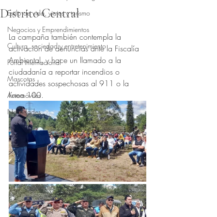
Distrito Central
Estilo de vida, viajes y turismo
Obtuvo NaN de 5 estrellas.
Negocios y Emprendimientos
La campaña también contempla la 
Cultura, sociedad y entretenimiento
activación de denuncias ante la Fiscalía 
Ambiental, y hace un llamado a la 
Portal Internacional
ciudadanía a reportar incendios o 
Mascotas
actividades sospechosas al 911 o la 
línea 100.
Automóviles
Novedades