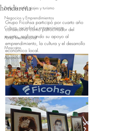
hondureña
Estilo de vida, viajes y turismo
Obtuvo NaN de 5 estrellas.
Negocios y Emprendimientos
Grupo Ficohsa participó por cuarto año 
Cultura, sociedad y entretenimiento
consecutivo como patrocinador del 
evento, reafirmando su apoyo al 
Portal Internacional
emprendimiento, la cultura y el desarrollo 
Mascotas
económico local.
Automóviles
Novedades