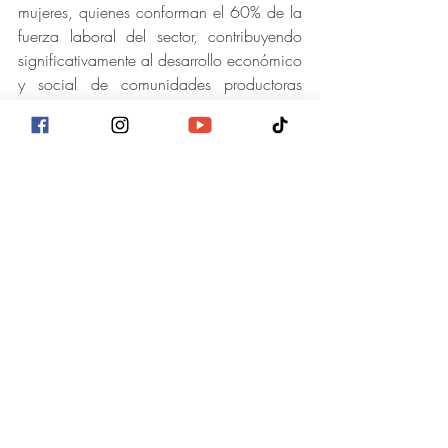
mujeres, quienes conforman el 60% de la 
fuerza laboral del sector, contribuyendo 
significativamente al desarrollo económico 
y social de comunidades productoras 
como Danlí y zonas aledañas.
Con seis ediciones consecutivas, el 
Festival del Puro y Café continúa 
posicionándose como una plataforma de 
impulso para la cultura, el turismo, el 
emprendimiento y la proyección 
internacional de la industria tabacalera 
hondureña.
Cifras destacadas del evento
Más de 3,500 asistentes 
provenientes de Tegucigalpa, Danlí y 
zonas aledañas.
Sexta edición consecutiva del 