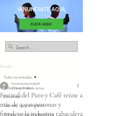
!ANUNCIATE AQUI¡
CLICK AQUI
Entrada
Todas las entradas
hondurastrascenden8
Todas las entradas
22 may
2 min de lectura
Festival del Puro y Café reúne a
Actualidad
más de 3,500 personas y
Deportes, salud y bienestar
fortalece la industria tabacalera
Ciencia, Innovacion y tecnología