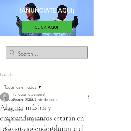
!ANUNCIATE AQUI¡
CLICK AQUI
Entrada
Todas las entradas
hondurastrascenden8
Todas las entradas
26 mar 2025
2 min de lectura
Alegría, música y
Actualidad
emprendimientos estarán en
Deportes, salud y bienestar
todo su esplendor durante el
Ciencia, Innovacion y tecnología