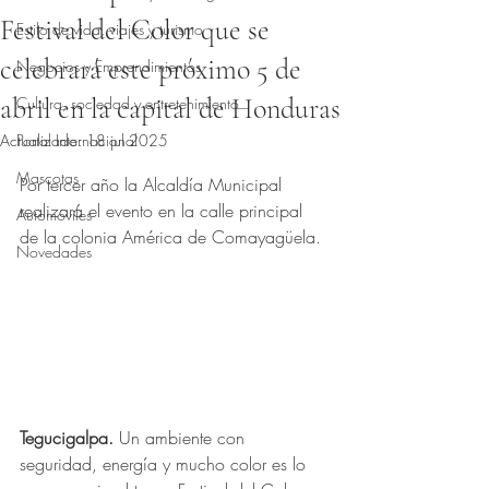
Festival del Color que se
Estilo de vida, viajes y turismo
celebrará este próximo 5 de
Negocios y Emprendimientos
abril en la capital de Honduras
Cultura, sociedad y entretenimiento
Actualizado:
Portal Internacional
18 jul 2025
Obtuvo NaN de 5 estrellas.
Mascotas
Por tercer año la Alcaldía Municipal 
realizará el evento en la calle principal 
Automóviles
de la colonia América de Comayagüela.
Novedades
Tegucigalpa. 
Un ambiente con 
seguridad, energía y mucho color es lo 