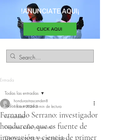
!ANUNCIATE AQUI¡
CLICK AQUI
Entrada
Todas las entradas
hondurastrascenden8
Todas las entradas
16 oct 2024
5 min de lectura
Fernando Serrano: investigador
Actualidad
hondureño que es fuente de
Deportes, salud y bienestar
innovación y ciencia de primer
Ciencia, Innovacion y tecnología