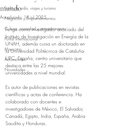
mundo
Estilo de vida, viajes y turismo
Actualizado:
18 jul 2025
Negocios y Emprendimientos
Obtuvo NaN de 5 estrellas.
Cultura, sociedad y entretenimiento
Funge como investigador asociado del 
Instituto de Investigación en Energía de la 
Portal Internacional
UNAH, además cursa un doctorado en 
Mascotas
la Universidad Politécnica de Cataluña- 
UPC, España, centro universitario que 
Automóviles
destaca entre las 25 mejores 
Novedades
universidades a nivel mundial. 
Es autor de publicaciones en revistas 
científicas y actas de conferencia. Ha 
colaborado con docentes e 
investigadores de México, El Salvador, 
Canadá, Egipto, India, España, Arabia 
Saudita y Honduras.