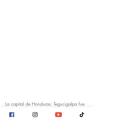
La capital de Honduras: Tegucigalpa fue 
donde nació Fernando,
el 21 de octubre 
de 1979, pero luego fue trasladado por 
sus padres Armando Serrano (QDDG) y 