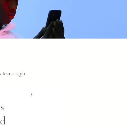
y tecnología
y entretenimiento
s
ad