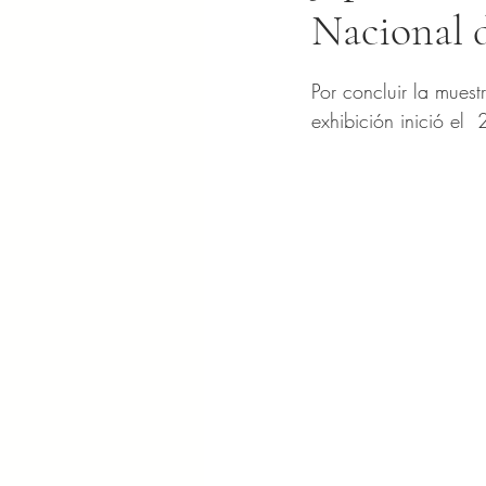
Nacional 
Obtuvo NaN de 5 es
Por concluir la mues
exhibición inició el  