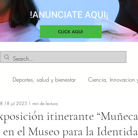
!ANUNCIATE AQUI¡
CLICK AQUI
d
Deportes, salud y bienestar
Ciencia, Innovacion 
o
n8
18 jul 2025
Negocios y Emprendimientos
1 min de lectura
Cultura, sociedad 
xposición itinerante “Muñeca
 en el Museo para la Identid
otas
Automóviles
Novedades