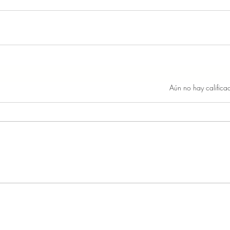
Obtuvo 0 de 5 estrellas.
Aún no hay califica