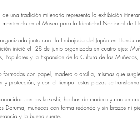
 de una tradición milenaria representa la exhibición itiner
a mantenido en el Museo para la Identidad Nacional de H
 organizada junto con  la Embajada del Japón en Honduras
ición inició el  28 de junio organizada en cuatro ejes: Mu
cas, Populares y la Expansión de la Cultura de las Muñecas,
 formadas con papel, madera o arcilla, mismas que surgi
 y protección, y con el tiempo, estas piezas se transforma
onocidas son las kokeshi, hechas de madera y con un cuer
as Daruma, muñecos con forma redonda y sin brazos ni pi
erancia y la buena suerte.