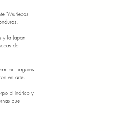
ante “Muñecas 
onduras.
 y la Japan 
ñecas de 
eron en hogares 
ron en arte.
po cilíndrico y 
ernas que 