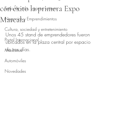
con éxito la primera Expo
Estilo de vida, viajes y turismo
Marcala
Negocios y Emprendimientos
Obtuvo NaN de 5 estrellas.
Cultura, sociedad y entretenimiento
Unos 45 stand de emprendedores fueron 
Portal Internacional
ubicados en la plaza central por espacio 
de tres días.
Mascotas
Automóviles
Novedades