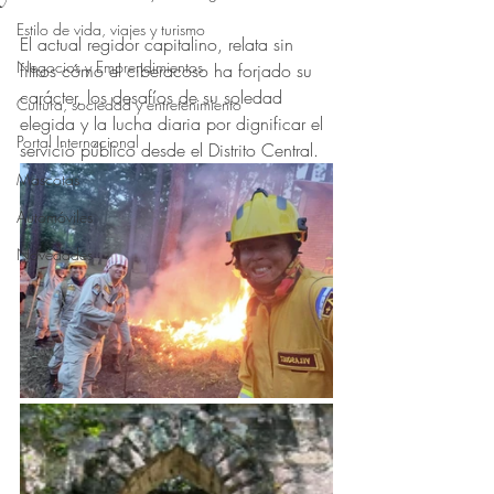
Obtuvo NaN de 5 estrellas.
Estilo de vida, viajes y turismo
El actual regidor capitalino, relata sin 
Negocios y Emprendimientos
filtros cómo el ciberacoso ha forjado su 
carácter, los desafíos de su soledad 
Cultura, sociedad y entretenimiento
elegida y la lucha diaria por dignificar el 
Portal Internacional
servicio público desde el Distrito Central.
Mascotas
Automóviles
Novedades