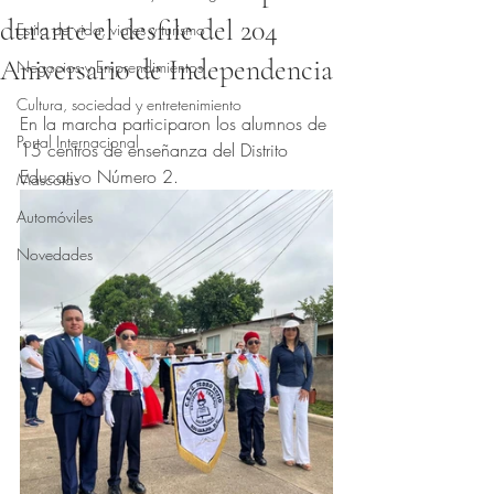
durante el desfile del 204
Estilo de vida, viajes y turismo
Aniversario de Independencia
Negocios y Emprendimientos
Obtuvo NaN de 5 estrellas.
Cultura, sociedad y entretenimiento
En la marcha participaron los alumnos de 
Portal Internacional
15 centros de enseñanza del Distrito 
Educativo Número 2.
Mascotas
Automóviles
Novedades