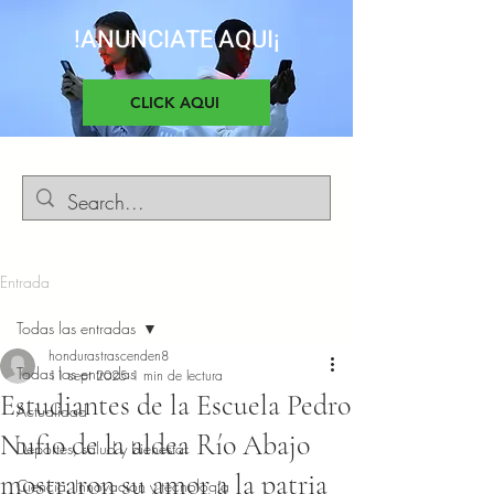
!ANUNCIATE AQUI¡
CLICK AQUI
Entrada
Todas las entradas
hondurastrascenden8
Todas las entradas
11 sept 2025
1 min de lectura
Estudiantes de la Escuela Pedro
Actualidad
Nufio de la aldea Río Abajo
Deportes, salud y bienestar
mostraron su amor a la patria
Ciencia, Innovacion y tecnología