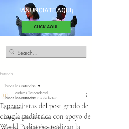
!ANUNCIATE AQUI¡
CLICK AQUI
Entrada
Todas las entradas
Honduras Trascendental
Todas las entradas
11 mar 2024
2 min de lectura
Especialistas del post grado de
Actualidad
cirugía pediátrica con apoyo de
Deportes, salud y bienestar
World Pediatrics realizan la
Ciencia, Innovacion y tecnología