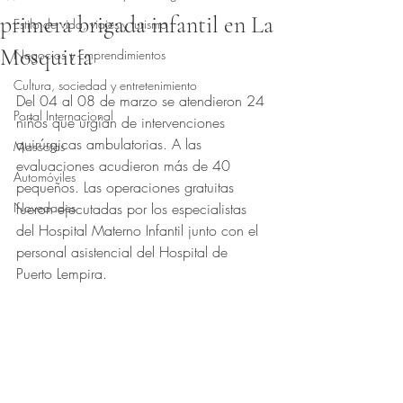
primera brigada infantil en La
Estilo de vida, viajes y turismo
Mosquitia
Negocios y Emprendimientos
Obtuvo NaN de 5 estrellas.
Cultura, sociedad y entretenimiento
Del 04 al 08 de marzo se atendieron 24 
Portal Internacional
niños que urgían de intervenciones 
quirúrgicas ambulatorias. A las 
Mascotas
evaluaciones acudieron más de 40 
Automóviles
pequeños. Las operaciones gratuitas 
Novedades
fueron ejecutadas por los especialistas 
del Hospital Materno Infantil junto con el 
personal asistencial del Hospital de 
Puerto Lempira.