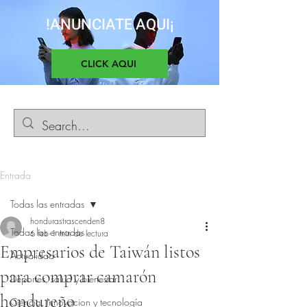
!ANUNCIATE AQUI¡
CLICK AQUI
Entrada
Todas las entradas
hondurastrascenden8
Todas las entradas
6 feb
1 min de lectura
Empresarios de Taiwán listos
Actualidad
para comprar camarón
Deportes, salud y bienestar
hondureño
Ciencia, Innovacion y tecnología