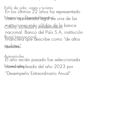
Obtuvo NaN de 5 estrellas.
Estilo de vida, viajes y turismo
En los últimos 22 años ha representado 
Negocios y Emprendimientos
como apoderada legal de una de las 
instituciones más sólidas de la banca 
Cultura, sociedad y entretenimiento
nacional: Banco del País S.A, institución 
Portal Internacional
financiera que describe como “de altos 
quilates”.
Mascotas
Automóviles
El año recién pasado fue seleccionada 
Novedades
como empleada del año 2023 por 
“Desempeño Extraordinario Anual”.