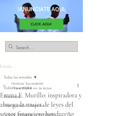
!ANUNCIATE AQUI¡
CLICK AQUI
Entrada
Todas las entradas
Honduras Trascendental
Todas las entradas
19 ene 2024
8 min de lectura
Emma E. Murillo: inspiradora y
Actualidad
abnegada mujer de leyes del
Deportes, salud y bienestar
sector financiero hondureño
Ciencia, Innovacion y tecnología