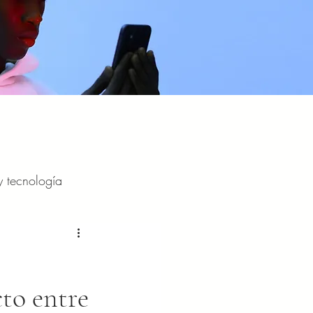
y tecnología
y entretenimiento
cto entre