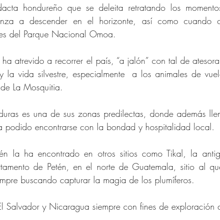
dacta hondureño que se deleita retratando los momentos
enza a descender en el horizonte, así como cuando c
aves del Parque Nacional Omoa.
a atrevido a recorrer el país, “a jalón” con tal de atesorar
y la vida silvestre, especialmente  a los animales de vuel
 de La Mosquitia.
uras es una de sus zonas predilectas, donde además llen
ha podido encontrarse con la bondad y hospitalidad local.
ién la ha encontrado en otros sitios como Tikal, la ant
tamento de Petén, en el norte de Guatemala, sitio al qu
empre buscando capturar la magia de los plumíferos.
l Salvador y Nicaragua siempre con fines de exploración art