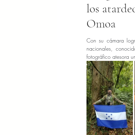
los atarde
Omoa
Obtuvo NaN de 5 es
Con su cámara logr
nacionales, conocid
fotográfico atesora 