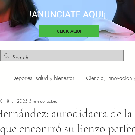
!ANUNCIATE AQUI¡
CLICK AQUI
d
Deportes, salud y bienestar
Ciencia, Innovacion 
o
n8
18 jun 2025
Negocios y Emprendimientos
5 min de lectura
Cultura, sociedad 
ernández: autodidacta de la
 que encontró su lienzo perfe
otas
Automóviles
Novedades