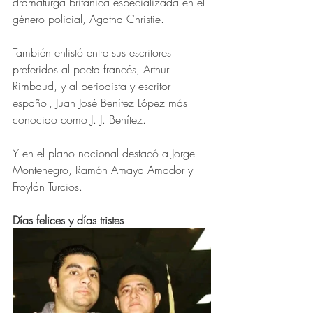
dramaturga británica especializada en el 
género policial, Agatha Christie.
También enlistó entre sus escritores 
preferidos al poeta francés, Arthur 
Rimbaud, y al periodista y escritor 
español, Juan José Benítez López más 
conocido como J. J. Benítez. 
Y en el plano nacional destacó a Jorge 
Montenegro, Ramón Amaya Amador y 
Froylán Turcios. 
Días felices y días tristes