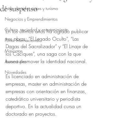
de suspenso
Estilo de vida, viajes y turismo
Obtuvo NaN de 5 estrellas.
Negocios y Emprendimientos
Cultura, sociedad y entretenimiento
En los últimos años ha logrado publicar 
tres obras; “El Legado Oculto”, “Las 
Portal Internacional
Dagas del Sacralizador” y “El Linaje de 
Mascotas
los Caciques”, una saga con la que 
busca promover la identidad nacional.
Automóviles
Novedades
Es licenciado en administración de 
empresas, master en administración de 
empresas con orientación en finanzas, 
catedrático universitario y periodista 
deportivo. En la actualidad cursa un 
doctorado en proyectos. 