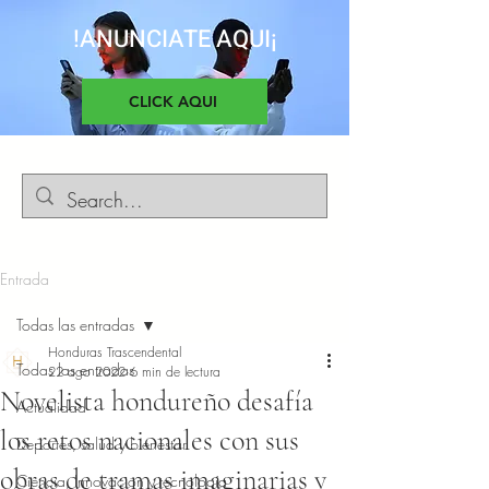
!ANUNCIATE AQUI¡
CLICK AQUI
Entrada
Todas las entradas
Honduras Trascendental
Todas las entradas
22 ago 2022
6 min de lectura
Novelista hondureño desafía
Actualidad
los retos nacionales con sus
Deportes, salud y bienestar
obras de tramas imaginarias y
Ciencia, Innovacion y tecnología