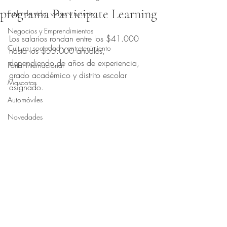
programa Participate Learning
Estilo de vida, viajes y turismo
Obtuvo NaN de 5 estrellas.
Negocios y Emprendimientos
Los salarios rondan entre los $41.000 
Cultura, sociedad y entretenimiento
hasta los $55.000 anuales, 
dependiendo de años de experiencia, 
Portal Internacional
grado académico y distrito escolar 
Mascotas
asignado.
Automóviles
Novedades