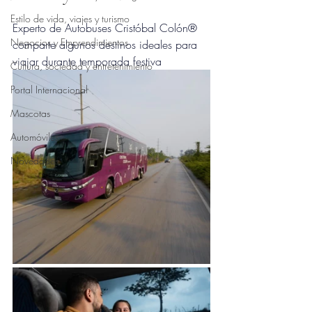
Obtuvo NaN de 5 estrellas.
Estilo de vida, viajes y turismo
Experto de Autobuses Cristóbal Colón® 
Negocios y Emprendimientos
comparte algunos destinos ideales para 
viajar durante temporada festiva
Cultura, sociedad y entretenimiento
Portal Internacional
Mascotas
Automóviles
Novedades