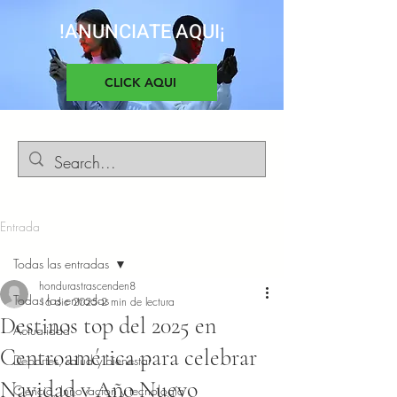
!ANUNCIATE AQUI¡
CLICK AQUI
Entrada
Todas las entradas
hondurastrascenden8
Todas las entradas
16 dic 2025
2 min de lectura
Destinos top del 2025 en
Actualidad
Centroamérica para celebrar
Deportes, salud y bienestar
Navidad y Año Nuevo
Ciencia, Innovacion y tecnología