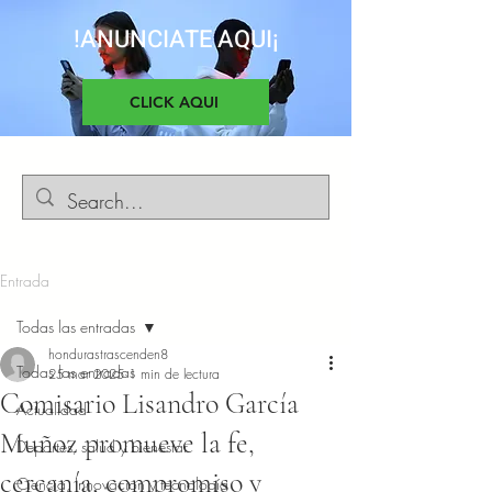
!ANUNCIATE AQUI¡
CLICK AQUI
Entrada
Todas las entradas
hondurastrascenden8
Todas las entradas
25 mar 2025
1 min de lectura
Comisario Lisandro García
Actualidad
Muñoz promueve la fe,
Deportes, salud y bienestar
cercanía, compromiso y
Ciencia, Innovacion y tecnología