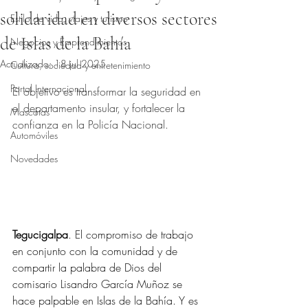
solidaridad en diversos sectores
Estilo de vida, viajes y turismo
de Islas de la Bahía
Negocios y Emprendimientos
Actualizado:
18 jul 2025
Cultura, sociedad y entretenimiento
Obtuvo NaN de 5 estrellas.
Portal Internacional
El objetivo es transformar la seguridad en 
el departamento insular, y fortalecer la 
Mascotas
confianza en la Policía Nacional.
Automóviles
Novedades
Tegucigalpa
. El compromiso de trabajo 
en conjunto con la comunidad y de 
compartir la palabra de Dios del 
comisario Lisandro García Muñoz se 
hace palpable en Islas de la Bahía. Y es 