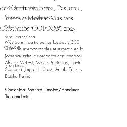
de Comunicadores, Pastores,
Estilo de vida, viajes y turismo
Líderes y Medios Masivos
Negocios y Emprendimientos
Cristianos-COICOM 2025
Cultura, sociedad y entretenimiento
Obtuvo NaN de 5 estrellas.
Portal Internacional
Más de mil participantes locales y 300 
Mascotas
visitantes internacionales se esperan en la 
jornada. Entre los oradores confirmados; 
Automóviles
Alberto Mottesi, Marco Barrientos, David 
Novedades
Scarpeta, Jorge H. López, Arnold Enns, y 
Basilio Patiño.
Contenido: Maritza Timoteo/Honduras 
Trascendental