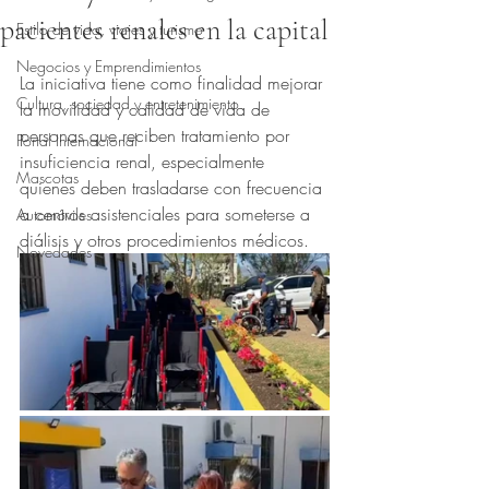
pacientes renales en la capital
Estilo de vida, viajes y turismo
Obtuvo NaN de 5 estrellas.
Negocios y Emprendimientos
La iniciativa tiene como finalidad mejorar 
Cultura, sociedad y entretenimiento
la movilidad y calidad de vida de 
personas que reciben tratamiento por 
Portal Internacional
insuficiencia renal, especialmente 
Mascotas
quienes deben trasladarse con frecuencia 
a centros asistenciales para someterse a 
Automóviles
diálisis y otros procedimientos médicos.
Novedades