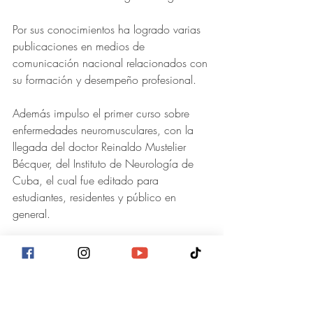
Por sus conocimientos ha logrado varias 
publicaciones en medios de 
comunicación nacional relacionados con 
su formación y desempeño profesional.
Además impulso el primer curso sobre 
enfermedades neuromusculares, con la 
llegada del doctor Reinaldo Mustelier 
Bécquer, del Instituto de Neurología de 
Cuba, el cual fue editado para 
estudiantes, residentes y público en 
general.
Los casos que presentaron en el curso 
estaban basados en casos reales de 
pacientes hondureños, entre niños y 
adultos, logrando la recuperación de 