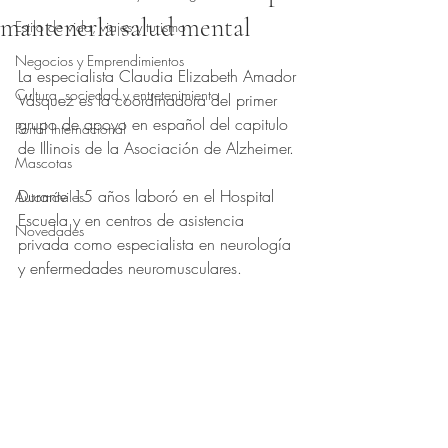
mantenerla salud mental
Estilo de vida, viajes y turismo
Obtuvo NaN de 5 estrellas.
Negocios y Emprendimientos
La especialista Claudia Elizabeth Amador 
Cultura, sociedad y entretenimiento
Vásquez es la coordinadora del primer 
grupo de apoyo en español del capitulo 
Portal Internacional
de Illinois de la Asociación de Alzheimer.
Mascotas
Durante 15 años laboró en el Hospital 
Automóviles
Escuela y en centros de asistencia 
Novedades
privada como especialista en neurología 
y enfermedades neuromusculares.