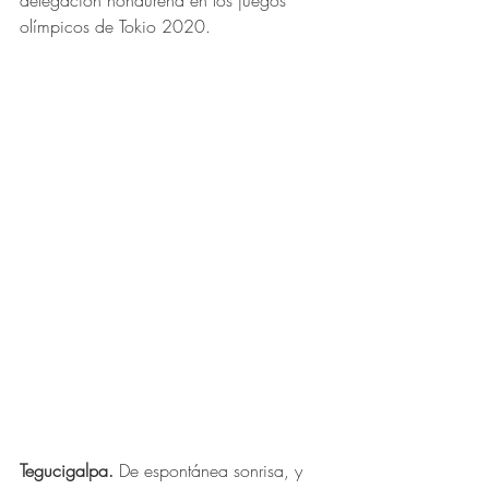
delegación hondureña en los juegos 
olímpicos de Tokio 2020.
Tegucigalpa.
 De espontánea sonrisa, y 