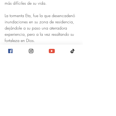
más difíciles de su vida.
La tormenta Eta, fue la que desencadenó 
inundaciones en su zona de residencia, 
dejándole a su paso una aterradora 
experiencia, pero a la vez resaltando su 
fortaleza en Dios.
Al grado de describir su día actual como 
“tranquilo con mil problemas entregados 
a Dios”.
Sueños por conquistar