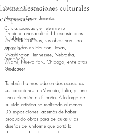
las manifestaciones culturales
Estilo de vida, viajes y turismo
del pasado
Negocios y Emprendimientos
Obtuvo NaN de 5 estrellas.
Cultura, sociedad y entretenimiento
En cinco años realizó 11 exposiciones 
Portal Internacional
en Estados Unidos, sus obras han sido 
apreciadas en Houston, Texas, 
Mascotas
Washington, Tennessee, Nebraska, 
Automóviles
Miami, Nueva York, Chicago, entre otras 
Novedades
ciudades.
También ha mostrado en dos ocasiones 
sus creaciones  en Venecia, Italia, y tiene 
una colección en España. A lo largo de 
su vida artística ha realizado al menos 
35 exposiciones, además de haber 
producido obras para películas y los 
diseños del uniforme que portó la 