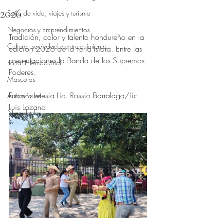
2026
Estilo de vida, viajes y turismo
Obtuvo NaN de 5 estrellas.
Negocios y Emprendimientos
Tradición, color y talento hondureño en la 
Cultura, sociedad y entretenimiento
edición 2026 de la Feria Isidra. Entre las 
presentaciones la Banda de los Supremos 
Portal Internacional
Poderes.
Mascotas
Fotos: cortesia Lic. Rossio Barralaga/Lic. 
Automóviles
Luis Lozano
Novedades