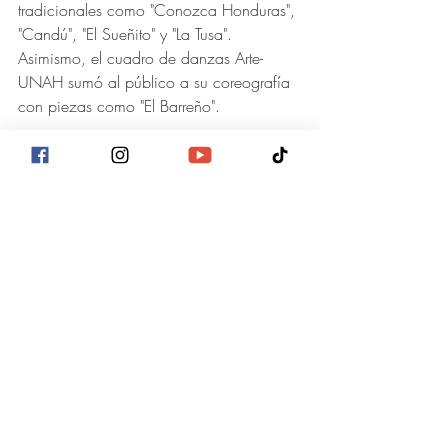
tradicionales como "Conozca Honduras", 
"Candú", "El Sueñito" y "La Tusa". 
Asimismo, el cuadro de danzas Arte-
UNAH sumó al público a su coreografía 
con piezas como "El Barreño".
Apoyo social:
 Estudiantes del Instituto 
Nacional de Formación Profesional 
(INFOP) instalaron una barbería gratuita 
para los asistentes durante todo el día.
Cierre artístico integral