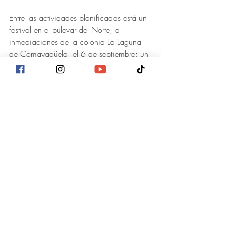
Entre las actividades planificadas está un 
festival en el bulevar del Norte, a 
inmediaciones de la colonia La Laguna 
de Comayagüela, el 6 de septiembre; un 
festival gastronómico y cultural en la 
avenida Cervantes en el centro de 
Tegucigalpa, el 20 septiembre, así 
como, el gran desfile de carrozas y 
carnaval de la capital, el próximo 27 
septiembre.
En el festival de Comayagüela no se 
permitirán bebidas alcohólicas, pero los 
asistentes disfrutarán de la presentación 
de la Sonora Dinamita 5 Estrellas, de El 
Salvador, Dj Sy, el show de la Banda de 
los Supremos Poderes, la marimba Alma 
de Honduras, marimba de las Fuerzas 