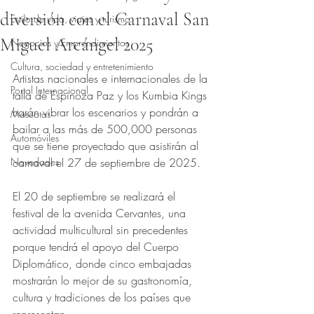
diversión con el Carnaval San
Estilo de vida, viajes y turismo
Miguel Arcángel 2025
Negocios y Emprendimientos
Obtuvo NaN de 5 estrellas.
Cultura, sociedad y entretenimiento
Artistas nacionales e internacionales de la 
Portal Internacional
talla de Espinoza Paz y los Kumbia Kings 
harán vibrar los escenarios y pondrán a 
Mascotas
bailar a las más de 500,000 personas 
Automóviles
que se tiene proyectado que asistirán al 
Novedades
carnaval el 27 de septiembre de 2025. 
El 20 de septiembre se realizará el 
festival de la avenida Cervantes, una 
actividad multicultural sin precedentes 
porque tendrá el apoyo del Cuerpo 
Diplomático, donde cinco embajadas 
mostrarán lo mejor de su gastronomía, 
cultura y tradiciones de los países que 