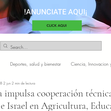
!ANUNCIATE AQUI¡
CLICK AQUI
d
Deportes, salud y bienestar
Ciencia, Innovacion 
o
n8
2 jun
Negocios y Emprendimientos
2 min de lectura
Cultura, sociedad 
a impulsa cooperación técnic
 Israel en Agricultura, Educ
otas
Automóviles
Novedades