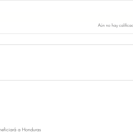
Obtuvo 0 de 5 estrellas.
Aún no hay califica
neficiará a Honduras 