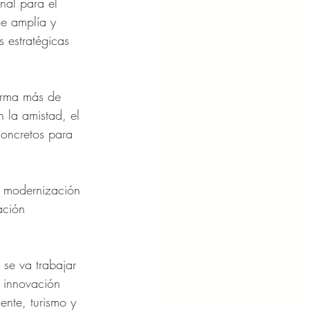
nal para el 
se amplía y 
 estratégicas 
irma más de 
 la amistad, el 
concretos para 
la modernización 
ación 
se va trabajar 
 innovación 
gente, turismo y 