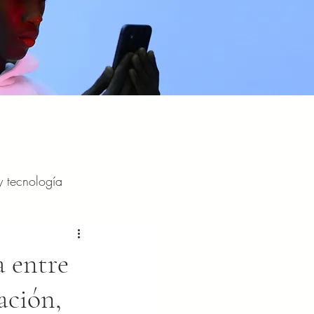
y tecnología
y entretenimiento
a entre
ación,