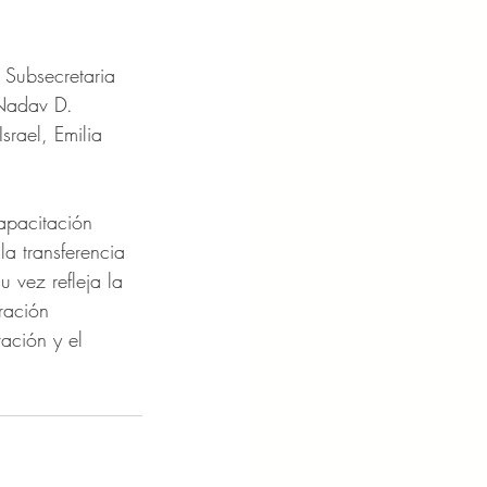
 Subsecretaria 
 Nadav D. 
rael, Emilia 
apacitación 
la transferencia 
 vez refleja la 
ración 
ación y el 