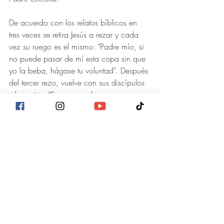
De acuerdo con los relatos bíblicos en 
tres veces se retira Jesús a rezar y cada 
vez su ruego es el mismo: "Padre mío, si 
no puede pasar de mí esta copa sin que 
yo la beba, hágase tu voluntad". Después 
del tercer rezo, vuelve con sus discípulos 
y les avisa: "Se acerca el que me 
entrega".
Estas fueron las personificaciones que se 
presentaron en las calles cercanas a la 
parroquia, como muestra de fe y 
evangelización, bajo las 
dramatizaciones que con devoción 
organizaron los jóvenes y adultos 
comprometidos del templo católico, 
mismas que fueron apreciadas por 