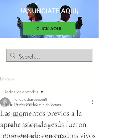
!ANUNCIATE AQUI¡
CLICK AQUI
Entrada
Todas las entradas
hondurastrascenden8
Todas las entradas
18 abr 2025
2 min de lectura
Los momentos previos a la
Actualidad
aprehensión de Jesús fueron
Deportes, salud y bienestar
representados en cuadros vivos
Ciencia, Innovacion y tecnología