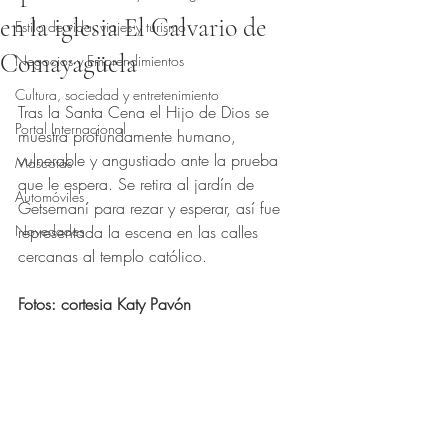
en la iglesia El Calvario de
Estilo de vida, viajes y turismo
Comayagüela
Negocios y Emprendimientos
Obtuvo NaN de 5 estrellas.
Cultura, sociedad y entretenimiento
Tras la Santa Cena el Hijo de Dios se 
Portal Internacional
muestra profundamente humano, 
vulnerable y angustiado ante la prueba 
Mascotas
que le espera. Se retira al jardín de 
Automóviles
Getsemaní para rezar y esperar, así fue 
Novedades
representada la escena en las calles 
cercanas al templo católico.
Fotos: cortesia Katy Pavón 