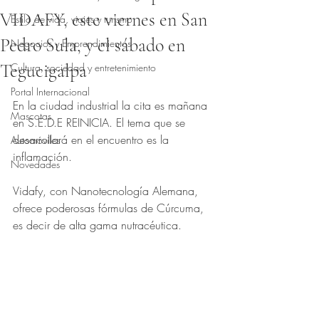
VIDAFY, este viernes en San
Estilo de vida, viajes y turismo
Pedro Sula, y el sábado en
Negocios y Emprendimientos
Tegucigalpa
Cultura, sociedad y entretenimiento
Obtuvo NaN de 5 estrellas.
Portal Internacional
En la ciudad industrial la cita es mañana 
Mascotas
en S.E.D.E REINICIA. El tema que se 
desarrollará en el encuentro es la 
Automóviles
inflamación.
Novedades
Vidafy, con Nanotecnología Alemana, 
ofrece poderosas fórmulas de Cúrcuma, 
es decir de alta gama nutracéutica.