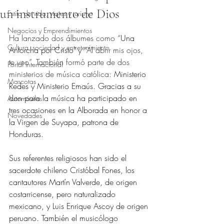
un instrumento de Dios
Estilo de vida, viajes y turismo
Obtuvo NaN de 5 estrellas.
Negocios y Emprendimientos
Ha lanzado dos álbumes como “
Una 
Cultura, sociedad y entretenimiento
Antorcha por Cristo" y 
“Al abrir mis ojos, 
te veo”. También formó parte de dos 
Portal Internacional
ministerios de música católica: 
Ministerio 
Mascotas
Redes y Ministerio Emaús. Gracias a su 
don para la música ha participado en 
Automóviles
tres ocasiones en la Alborada en honor a 
Novedades
la Virgen de Suyapa, patrona de 
Honduras.
Sus referentes religiosos han sido el 
sacerdote chileno Cristóbal Fones, los 
cantautores Martín Valverde, de origen 
costarricense, pero naturalizado 
mexicano, y Luis Enrique Ascoy de origen 
peruano. También el musicólogo 