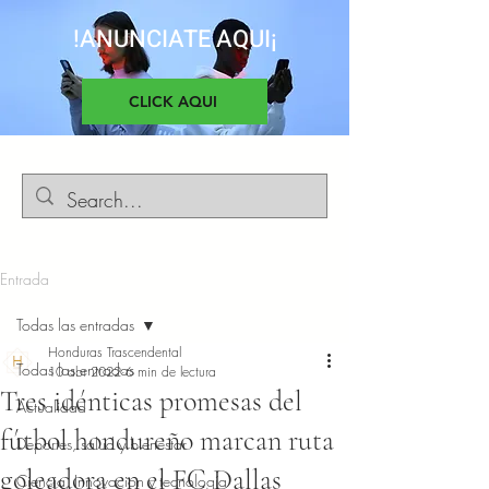
!ANUNCIATE AQUI¡
CLICK AQUI
Entrada
Todas las entradas
Honduras Trascendental
Todas las entradas
10 abr 2022
6 min de lectura
Tres idénticas promesas del
Actualidad
fútbol hondureño marcan ruta
Deportes, salud y bienestar
goleadora en el FC Dallas
Ciencia, Innovacion y tecnología