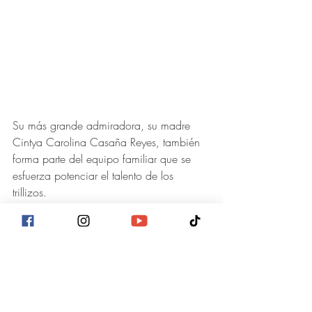
Su más grande admiradora, su madre 
Cintya Carolina Casaña Reyes, también 
forma parte del equipo familiar que se 
esfuerza potenciar el talento de los 
trillizos.
Ella, conoce las personalidades de cada 
uno -Alejandro es extrovertido, es más 
independiente y le gusta saber de todo, 
Andrés es sociable y cariñoso, y David 
un niño obediente y temeroso de Dios. 