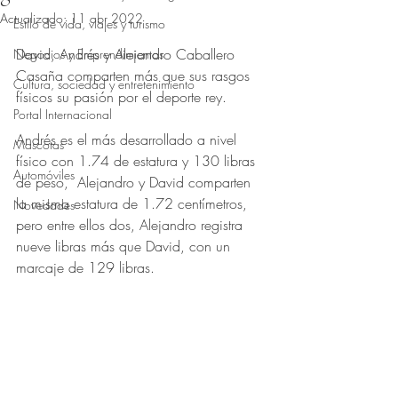
Actualizado:
11 abr 2022
Estilo de vida, viajes y turismo
Obtuvo NaN de 5 estrellas.
David, Andrés y Alejandro Caballero 
Negocios y Emprendimientos
Casaña comparten más que sus rasgos 
Cultura, sociedad y entretenimiento
físicos su pasión por el deporte rey. 
Portal Internacional
Andrés es el más desarrollado a nivel 
Mascotas
físico con 1.74 de estatura y 130 libras 
Automóviles
de peso,  Alejandro y David comparten 
la misma estatura de 1.72 centímetros, 
Novedades
pero entre ellos dos, Alejandro registra 
nueve libras más que David, con un 
marcaje de 129 libras. 