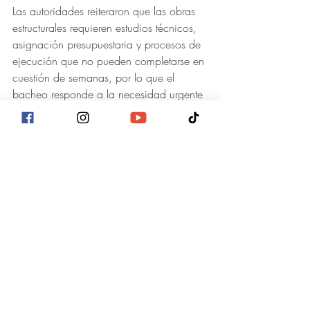
Las autoridades reiteraron que las obras 
estructurales requieren estudios técnicos, 
asignación presupuestaria y procesos de 
ejecución que no pueden completarse en 
cuestión de semanas, por lo que el 
bacheo responde a la necesidad urgente 
de proteger a la población en el corto 
plazo. 
El Gobierno reafirma que la seguridad 
vial es prioridad inmediata, sin que ello 
implique abandonar los proyectos de 
modernización y construcción de nuevas 
carreteras contemplados en la 
planificación nacional.
Actualidad